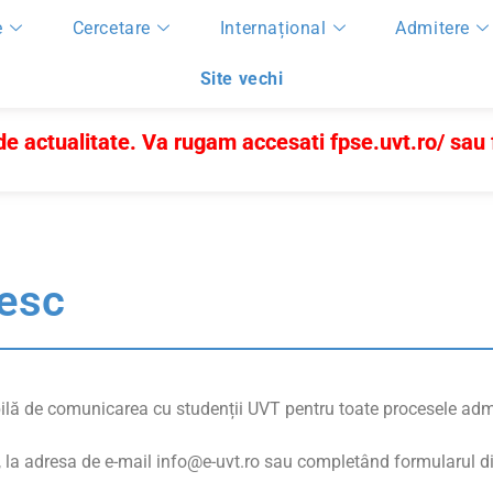
e
Cercetare
Internațional
Admitere
Site vechi
 de actualitate. Va rugam accesati
fpse.uvt.ro/
sau
tesc
lă de comunicarea cu studenții UVT pentru toate procesele admin
e, la adresa de e-mail info@e-uvt.ro sau completând formularul d