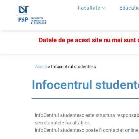
Facultate
Educați
Datele de pe acest site nu mai sunt
Acasă
»
Infocentrul studentesc
Infocentrul studen
InfoCentrul studențesc este structura responsabi
secretariatele facultăților.
InfoCentrul studențesc poate fi contactat onlin