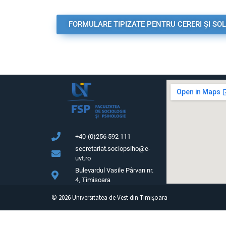
FORMULARE TIPIZATE PENTRU CERERI ȘI SOL
+40-(0)256 592 111
secretariat.sociopsiho@e-
uvt.ro
Bulevardul Vasile Pârvan nr.
4, Timisoara
©
2026
Universitatea de Vest din Timișoara