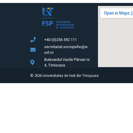
+40-(0)256 592 111
secretariat.sociopsiho@e-
uvt.ro
Bulevardul Vasile Pârvan nr.
4, Timisoara
©
2026
Universitatea de Vest din Timișoara