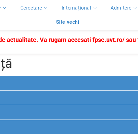
e
Cercetare
Internațional
Admitere
Site vechi
 de actualitate. Va rugam accesati
fpse.uvt.ro/
sau
ță