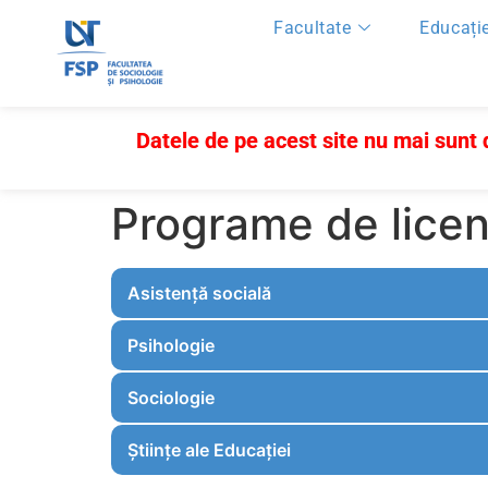
Facultate
Educați
Datele de pe acest site nu mai sunt
Programe de licen
Asistență socială
Psihologie
Sociologie
Științe ale Educației