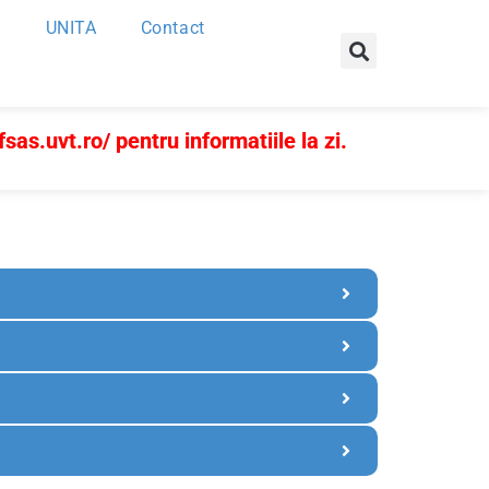
UNITA
Contact
fsas.uvt.ro/
pentru informatiile la zi.